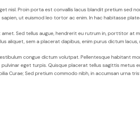
et nisl. Proin porta est convallis lacus blandit pretium sed n
s sapien, ut euismod leo tortor ac enim. In hac habitasse plat
t amet. Sed tellus augue, hendrerit eu rutrum in, porttitor at 
us aliquet, sem a placerat dapibus, enim purus dictum lacus, n
 Vestibulum congue dictum volutpat. Pellentesque habitant mo
ae, pulvinar eget turpis. Quisque placerat tellus sagittis metus 
ubilia Curae; Sed pretium commodo nibh, in accumsan urna tris