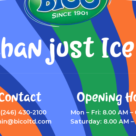
han just Ic
Contact
Opening H
 (246) 430-2100
Mon – Fri: 8.00 AM –
in@bicoltd.com
Saturday: 8.00 AM –