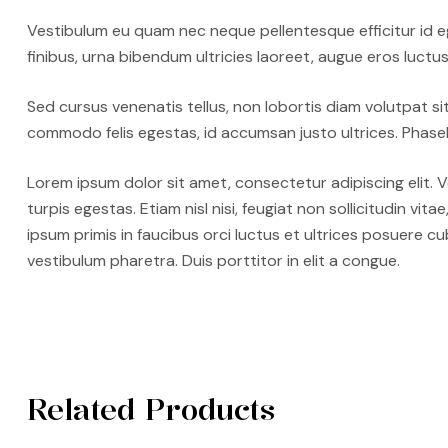
Vestibulum eu quam nec neque pellentesque efficitur id eg
finibus, urna bibendum ultricies laoreet, augue eros luctu
Sed cursus venenatis tellus, non lobortis diam volutpat si
commodo felis egestas, id accumsan justo ultrices. Phasell
Lorem ipsum dolor sit amet, consectetur adipiscing elit.
turpis egestas. Etiam nisl nisi, feugiat non sollicitudin vit
ipsum primis in faucibus orci luctus et ultrices posuere c
vestibulum pharetra. Duis porttitor in elit a congue.
Related Products