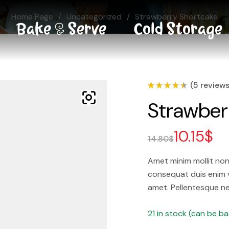
Home Page
/
Uncategorized
/
Strawberry Shortcake
Bake & Serve
Cold Storage
(
5
reviews
Rated
4
Strawber
4.50
out of
5 based
on
custom
10.15
$
er
14.80
$
ratings
Amet minim mollit non 
consequat duis enim v
amet. Pellentesque ne
21 in stock (can be b