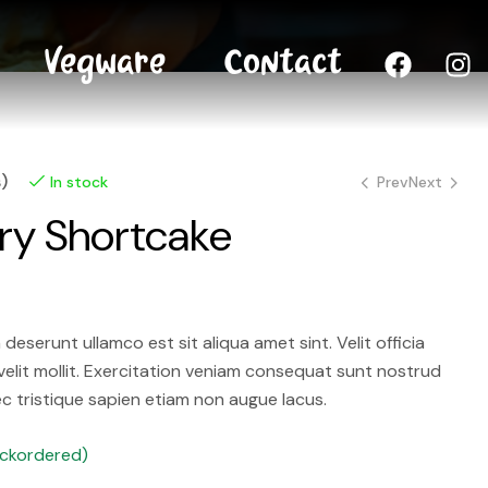
Vegware
Contact
)
Prev
Next
In stock
ry Shortcake
15.32
8.15
$
$
6.25
$
deserunt ullamco est sit aliqua amet sint. Velit officia
elit mollit. Exercitation veniam consequat sunt nostrud
c tristique sapien etiam non augue lacus.
ackordered)