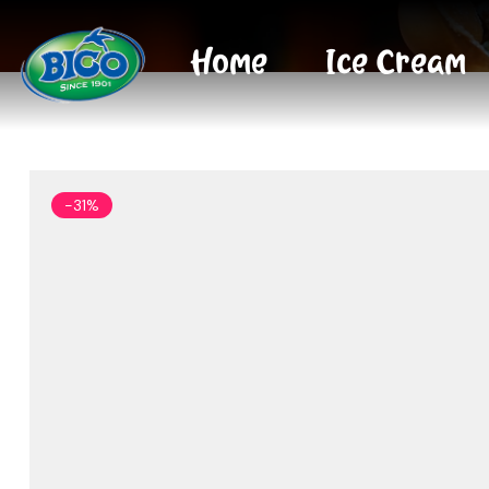
Home
Ice Cream
-31%